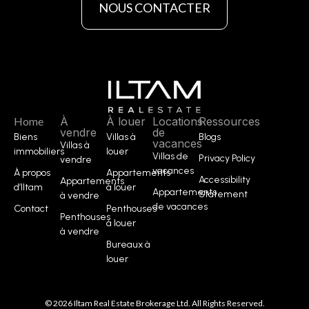
NOUS CONTACTER
Home
À
À louer
Locations
Ressources
vendre
de
Biens
Villas à
Blogs
vacances
Villas à
immobiliers
louer
Villas de
Privacy Policy
vendre
vacances
À propos
Appartements
Accessibility
Appartements
d’Iltam
à louer
Appartements
Statement
à vendre
de vacances
Contact
Penthouses
Penthouses
à louer
à vendre
Bureaux à
louer
© 2026 Iltam Real Estate Brokerage Ltd. All Rights Reserved.