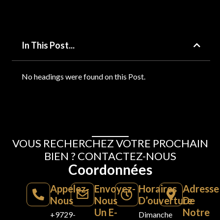
In This Post...
No headings were found on this Post.
VOUS RECHERCHEZ VOTRE PROCHAIN
BIEN ? CONTACTEZ-NOUS
Coordonnées
Appelez-
Envoyez-
Horaires
Adresse
Nous
Nous
D’ouverture
De
Un E-
Notre
+9729-
Dimanche