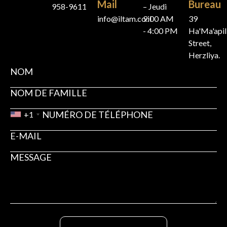
Mail
Bureau
958-9611
– Jeudi
info@iltam.co.il
9:00 AM
39
- 4:00 PM
Ha'Ma'api
Street,
Herzliya.
+1