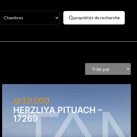
propriétés de recherche
₪10,000
HERZLIYA PITUACH –
17269
1
1