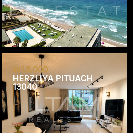
₪18,000
HERZLIYA PITUACH
13040
2
2