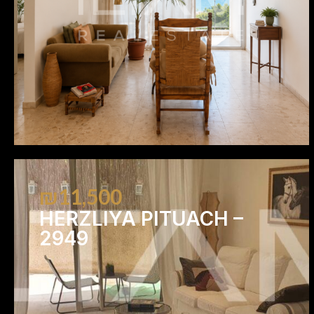
₪11,500
HERZLIYA PITUACH –
2949
1
1