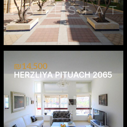
₪14,500
HERZLIYA PITUACH 2065
2
1