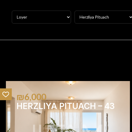
₪6,000
HERZLIYA PITUACH – 43
1
1