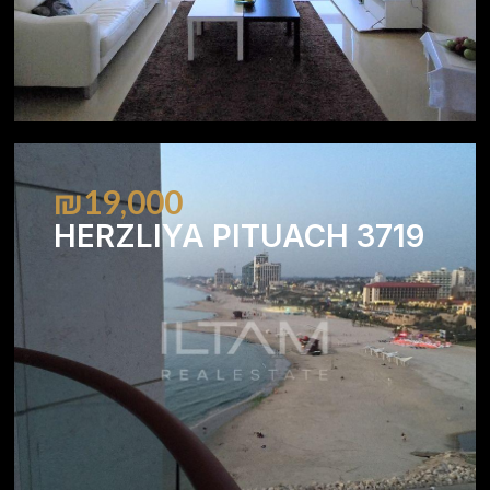
₪19,000
HERZLIYA PITUACH 3719
2
2