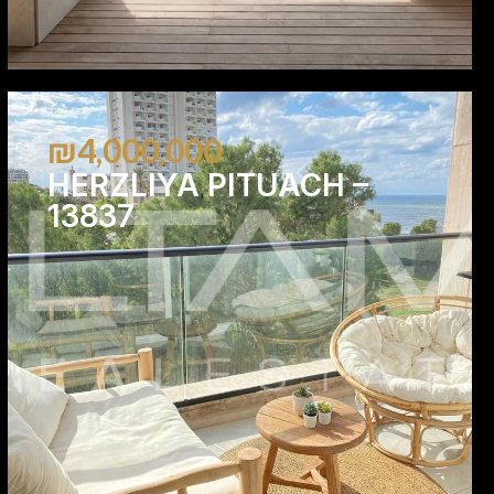
₪4,000,000
HERZLIYA PITUACH –
13837
1
1