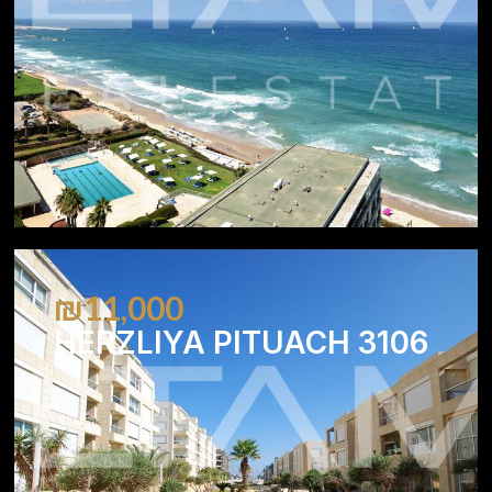
₪11,000
HERZLIYA PITUACH 3106
2
2