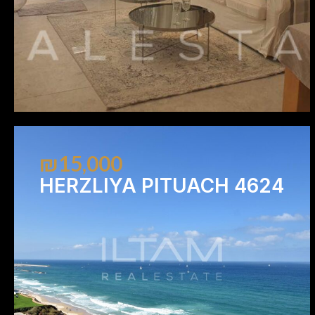
₪15,000
HERZLIYA PITUACH 4624
1
2