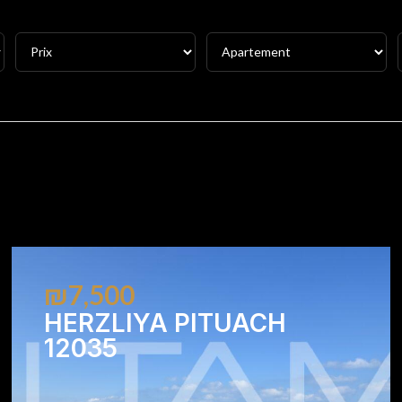
₪7,500
HERZLIYA PITUACH
12035
1
1