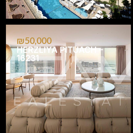
₪50,000
HERZLIYA PITUACH –
16231
3
3