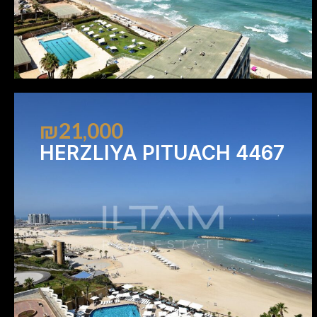
₪21,000
HERZLIYA PITUACH 4467
1
1