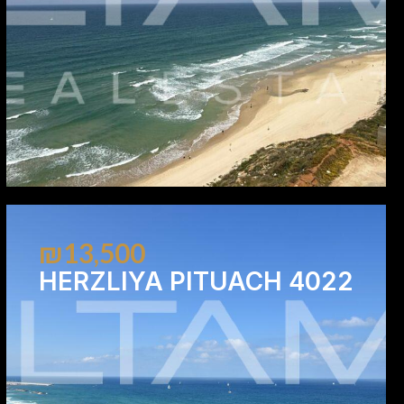
₪13,500
HERZLIYA PITUACH 4022
1