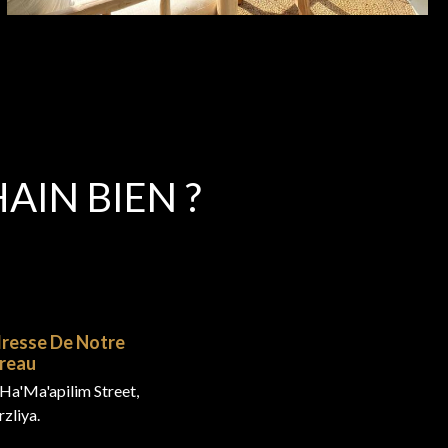
IN BIEN ?
resse De Notre
reau
Ha'Ma'apilim Street,
zliya.