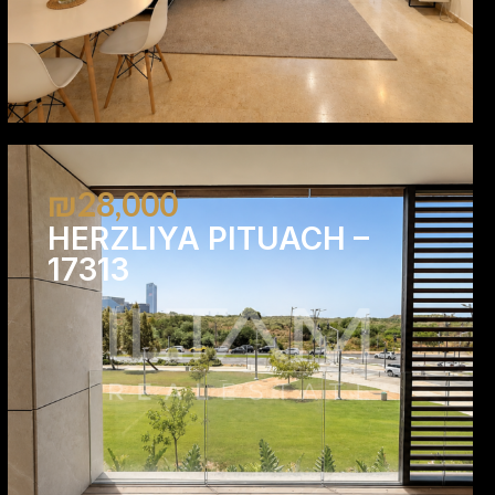
₪28,000
HERZLIYA PITUACH –
17313
4
3