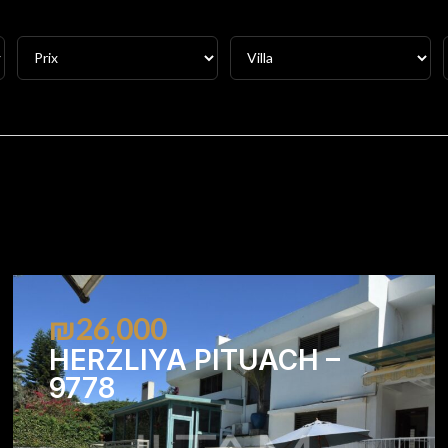
₪26,000
HERZLIYA PITUACH –
9778
4
4