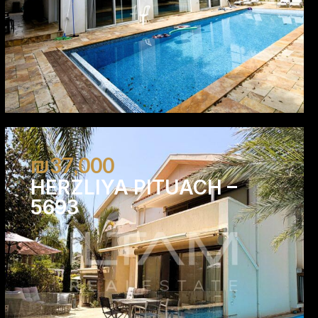
₪37,000
HERZLIYA PITUACH –
5693
7
6