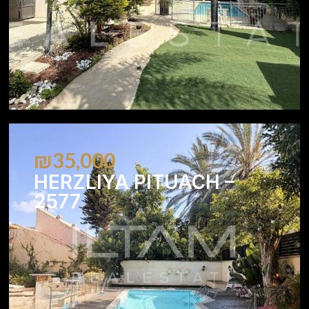
₪35,000
HERZLIYA PITUACH –
2577
5
3