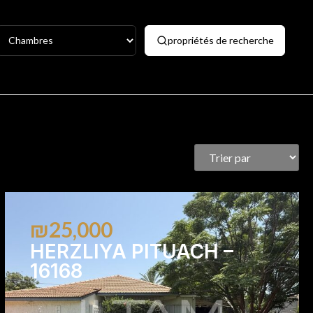
propriétés de recherche
₪25,000
HERZLIYA PITUACH –
16168
3
2