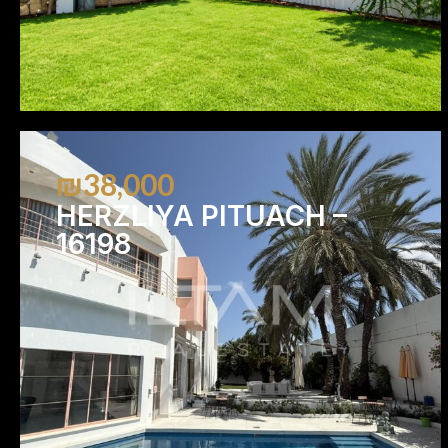
₪38,000
HERZLIYA PITUACH –
16198
3
2