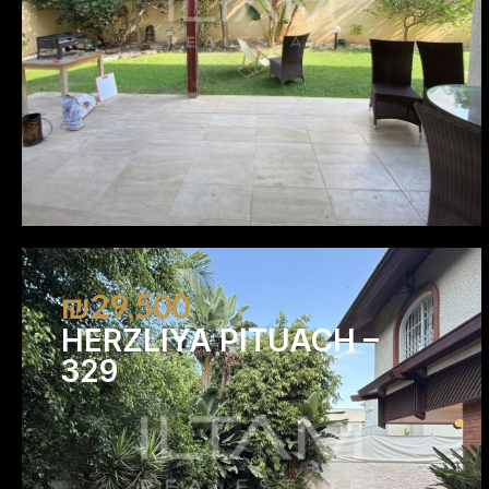
₪29,500
HERZLIYA PITUACH –
329
4
4