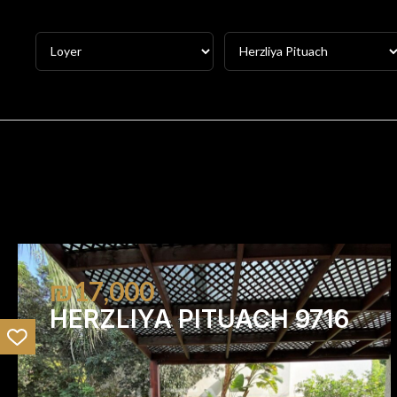
₪17,000
HERZLIYA PITUACH 9716
4
3