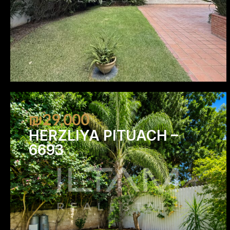
₪29,000
HERZLIYA PITUACH –
6693
4
3