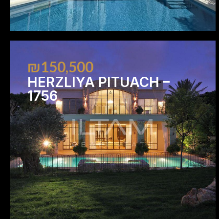
₪150,500
HERZLIYA PITUACH –
1756
7
7