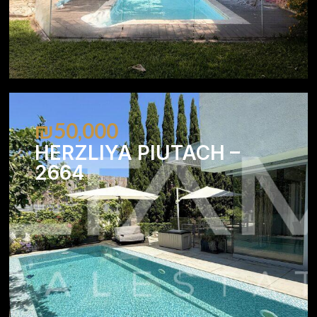
₪50,000
HERZLIYA PIUTACH –
2664
4
3