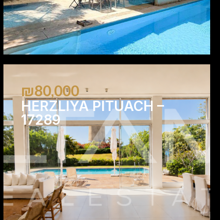
₪80,000
HERZLIYA PITUACH –
17289
4
4