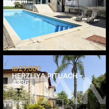
₪29,000
HERZLIYA PITUACH –
4336
4
2