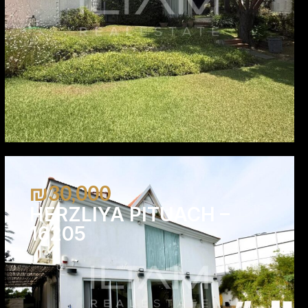
₪30,000
HERZLIYA PITUACH –
16205
5
3