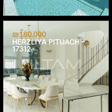
₪180,000
HERZLIYA PITUACH –
17312
5
5