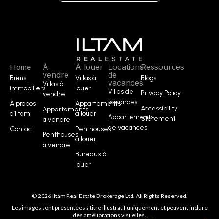
Home
À
À louer
Locations
Ressources
vendre
de
Biens
Villas à
Blogs
vacances
Villas à
immobiliers
louer
Villas de
Privacy Policy
vendre
vacances
À propos
Appartements
Accessibility
Appartements
d’Iltam
à louer
Appartements
Statement
à vendre
de vacances
Contact
Penthouses
Penthouses
à louer
à vendre
Bureaux à
louer
© 2026 Iltam Real Estate Brokerage Ltd. All Rights Reserved.
Les images sont présentées à titre illustratif uniquement et peuvent inclure
des améliorations visuelles.