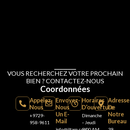
VOUS RECHERCHEZ VOTRE PROCHAIN
BIEN ? CONTACTEZ-NOUS
Coordonnées
Appelez-
Envoyez-
Horaires
Adresse
Nous
Nous
D’ouverture
De
Un E-
Notre
+9729-
Dimanche
Mail
Bureau
958-9611
– Jeudi
info@iltam.co.il
9:00 AM
39