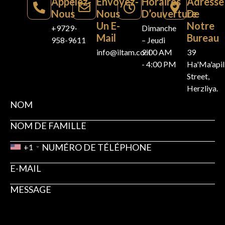
Appelez-
Envoyez-
Horaires
Adresse
Nous
Nous
D’ouverture
De
Un E-
Notre
+9729-
Dimanche
Mail
Bureau
958-9611
– Jeudi
info@iltam.co.il
9:00 AM
39
- 4:00 PM
Ha'Ma'api
Street,
Herzliya.
+1