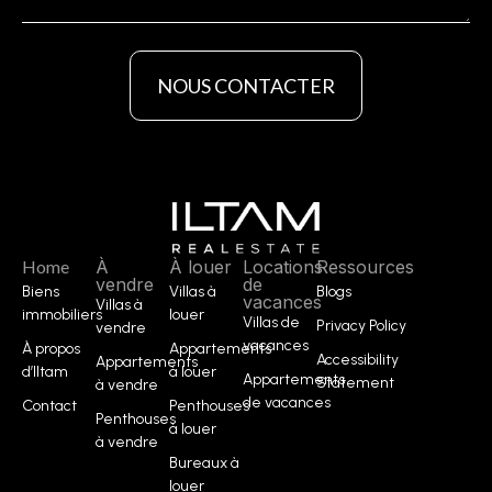
NOUS CONTACTER
Home
À
À louer
Locations
Ressources
vendre
de
Biens
Villas à
Blogs
vacances
Villas à
immobiliers
louer
Villas de
Privacy Policy
vendre
vacances
À propos
Appartements
Accessibility
Appartements
d’Iltam
à louer
Appartements
Statement
à vendre
de vacances
Contact
Penthouses
Penthouses
à louer
à vendre
Bureaux à
louer