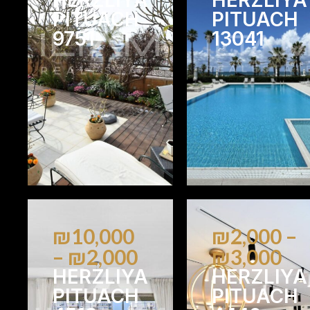
PITUACH
PITUACH
9751
13041
2
2
2
2
₪10,000
₪2,000 –
– ₪2,000
₪3,000
HERZLIYA
HERZLIYA
PITUACH
PITUACH