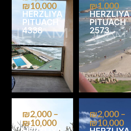
₪10,000
₪1,000
HERZLIYA
HERZLIYA
PITUACH
PITUACH
4338
2573
1
2
2
₪2,000 –
₪2,000 –
₪10,000
₪10,000
HERZLIYA
HERZLIYA