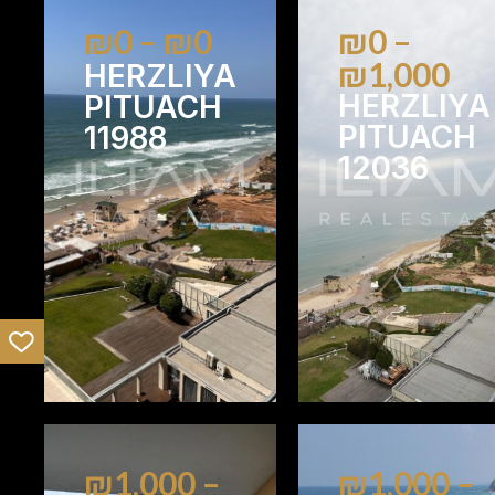
₪0 – ₪0
₪0 –
₪1,000
HERZLIYA
HERZLIYA
PITUACH
PITUACH
11988
12036
1
1
1
₪1,000 –
₪1,000 –