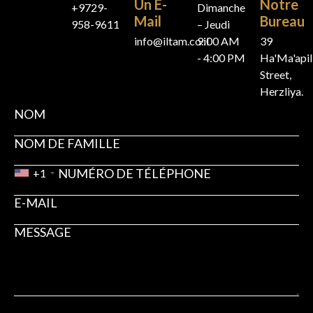
Un E-
Notre
+9729-
Dimanche
Mail
Bureau
958-9611
– Jeudi
info@iltam.co.il
9:00 AM
39
- 4:00 PM
Ha'Ma'api
Street,
Herzliya.
+1