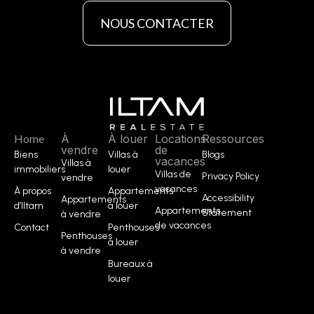
NOUS CONTACTER
Home
À
À louer
Locations
Ressources
vendre
de
Biens
Villas à
Blogs
vacances
Villas à
immobiliers
louer
Villas de
Privacy Policy
vendre
vacances
À propos
Appartements
Accessibility
Appartements
d’Iltam
à louer
Appartements
Statement
à vendre
de vacances
Contact
Penthouses
Penthouses
à louer
à vendre
Bureaux à
louer