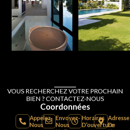
8
8
7
7
VOUS RECHERCHEZ VOTRE PROCHAIN
BIEN ? CONTACTEZ-NOUS
Coordonnées
Appelez-
Envoyez-
Horaires
Adresse
Nous
Nous
D’ouverture
De