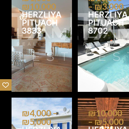
₪10,000
– ₪3,000
HERZLIYA
HERZLIYA
PITUACH
PITUACH
3833
8702
4
4
2
1
₪4,000 –
₪10,000
₪5,000
– ₪5,000