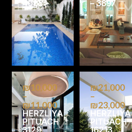
4098
– 3897
6
5
6
6
₪10,000
₪21,000
–
–
₪11,000
₪23,000
HERZLIYA
HERZLIYA
PITUACH
PITUACH
3129
16213