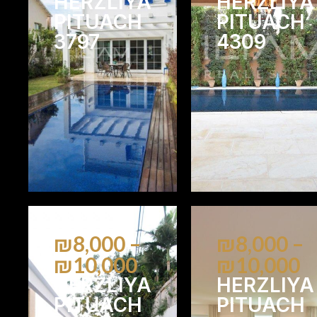
HERZLIYA
HERZLIYA
PITUACH
PITUACH
3797
4309
5
4
6
4
₪8,000 –
₪8,000 –
₪10,000
₪10,000
HERZLIYA
HERZLIYA
PITUACH
PITUACH