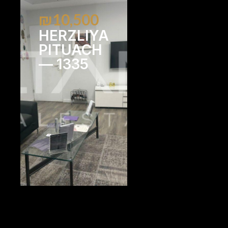
₪10,500
HERZLIYA
PITUACH
— 1335