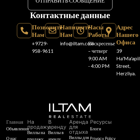
ОТПРАВИТЬ СООБЩЕНИЕ
Контактные данные
Позвоните
Напишите
Часы
Адрес
Нам
Нам
Работы
Нашего
Офиса
+9729-
info@iltam.co.il
Воскресенье
958-9611
– четверг
39
9:00 AM
Ha'Ma'api
- 4:00 PM
Street,
Herzliya.
Главная
На
В
Аренда
Ресурсы
продажу
аренду
для
Объявления
Блоги
отдыха
Виллы на
Виллы в
Виллы для
О нас
Privacy Policy
продажу
аренду