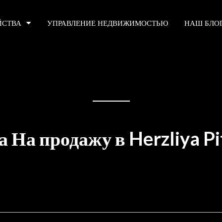
ЙСТВА
УПРАВЛЕНИЕ НЕДВИЖИМОСТЬЮ
НАШ БЛО
 На продажу в Herzliya P