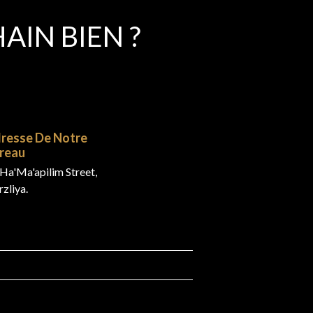
IN BIEN ?
resse De Notre
reau
Ha'Ma'apilim Street,
zliya.