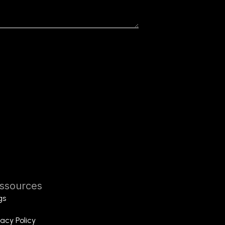
ssources
gs
vacy Policy