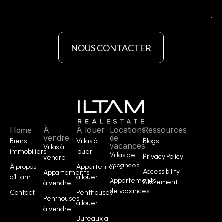
NOUS CONTACTER
Home
À
À louer
Locations
Ressources
vendre
de
Biens
Villas à
Blogs
vacances
Villas à
immobiliers
louer
Villas de
Privacy Policy
vendre
vacances
À propos
Appartements
Accessibility
Appartements
d’Iltam
à louer
Appartements
Statement
à vendre
de vacances
Contact
Penthouses
Penthouses
à louer
à vendre
Bureaux à