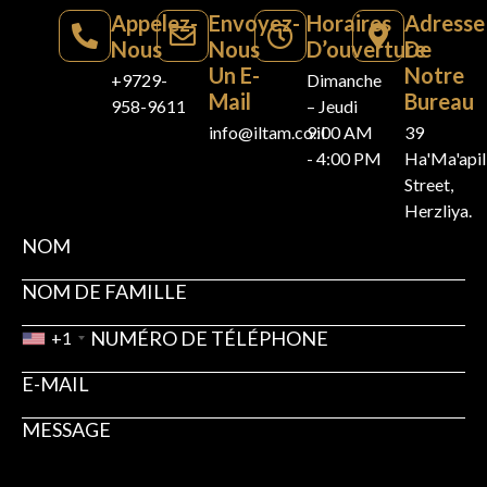
Appelez-
Envoyez-
Horaires
Adresse
Nous
Nous
D’ouverture
De
Un E-
Notre
+9729-
Dimanche
Mail
Bureau
958-9611
– Jeudi
info@iltam.co.il
9:00 AM
39
- 4:00 PM
Ha'Ma'api
Street,
Herzliya.
+1