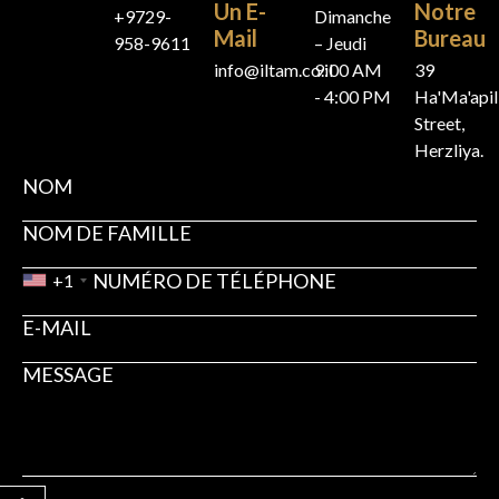
Un E-
Notre
+9729-
Dimanche
Mail
Bureau
958-9611
– Jeudi
info@iltam.co.il
9:00 AM
39
- 4:00 PM
Ha'Ma'api
Street,
Herzliya.
+1
Ouvrir la barre d’outils