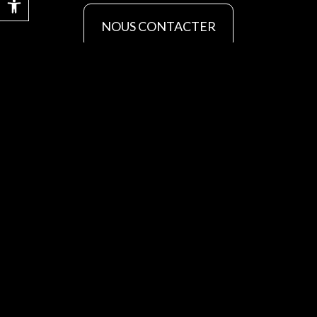
NOUS CONTACTER
Home
À
À louer
Locations
Ressources
vendre
de
Biens
Villas à
Blogs
vacances
Villas à
immobiliers
louer
Villas de
Privacy Policy
vendre
vacances
À propos
Appartements
Accessibility
Appartements
d’Iltam
à louer
Appartements
Statement
à vendre
de vacances
Contact
Penthouses
Penthouses
à louer
à vendre
Bureaux à
louer