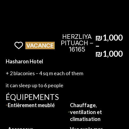
₪1,000
HERZLIYA
PITUACH –
–
VACANCE
16165
₪1,000
Hasharon Hotel
+ 2 blaconies – 4 sq m each of them
it can sleep up to 6 people
ÉQUIPEMENTS
Entièrement meublé
Chauffage,
ventilation et
climatisation