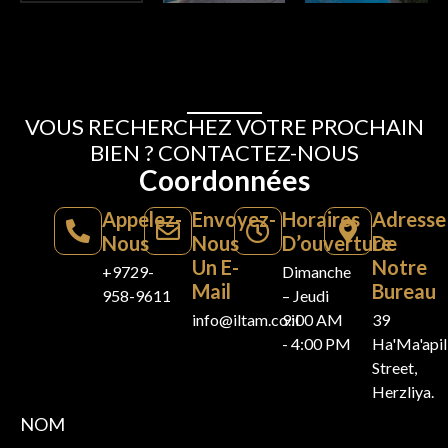
VOUS RECHERCHEZ VOTRE PROCHAIN
BIEN ? CONTACTEZ-NOUS
Coordonnées
Appelez-
Envoyez-
Horaires
Adresse
Nous
Nous
D’ouverture
De
Un E-
Notre
+9729-
Dimanche
Mail
Bureau
958-9611
– Jeudi
info@iltam.co.il
9:00 AM
39
- 4:00 PM
Ha'Ma'api
Street,
Herzliya.