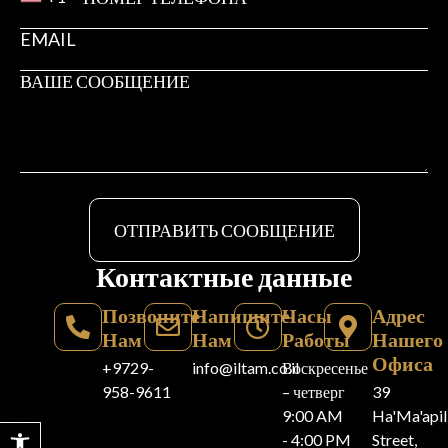
ОТПРАВИТЬ СООБЩЕНИЕ
Контактные данные
Позвоните
Напишите
Часы
Адрес
Нам
Нам
Работы
Нашего
Офиса
+9729-
info@iltam.co.il
Воскресенье
958-9611
– четверг
39
9:00 AM
Ha'Ma'api
Открыть панель инструментов
- 4:00 PM
Street,