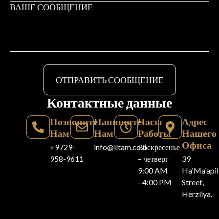
ОТПРАВИТЬ СООБЩЕНИЕ
Контактные данные
Позвоните
Напишите
Часы
Адрес
Нам
Нам
Работы
Нашего
Офиса
+9729-
info@iltam.co.il
Воскресенье
958-9611
– четверг
39
9:00 AM
Ha'Ma'api
- 4:00 PM
Street,
Herzliya.