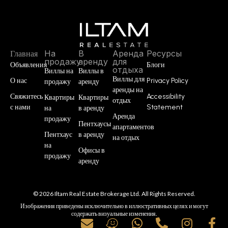
Главная
На
В
Аренда
Ресурсы
продажу
аренду
для
Объявления
Блоги
отдыха
Виллы на
Виллы в
Виллы для
О нас
Privacy Policy
продажу
аренду
аренды на
Свяжитесь
Accessibility
Квартиры
Квартиры
отдых
с нами
Statement
на
в аренду
Аренда
продажу
Пентхаусы
апартаментов
Пентхаус
в аренду
на отдых
на
Офисы в
продажу
аренду
© 2026 Iltam Real Estate Brokerage Ltd. All Rights Reserved.
Изображения приведены исключительно в иллюстративных целях и могут
содержать визуальные изменения.