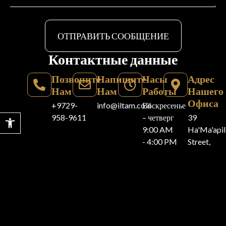
ОТПРАВИТЬ СООБЩЕНИЕ
Контактные данные
Позвоните
Напишите
Часы
Адрес
Нам
Нам
Работы
Нашего
Офиса
+9729-
info@iltam.co.il
Воскресенье
Открыть панель инструментов
958-9611
– четверг
39
9:00 AM
Ha'Ma'api
- 4:00 PM
Street,
Herzliya.