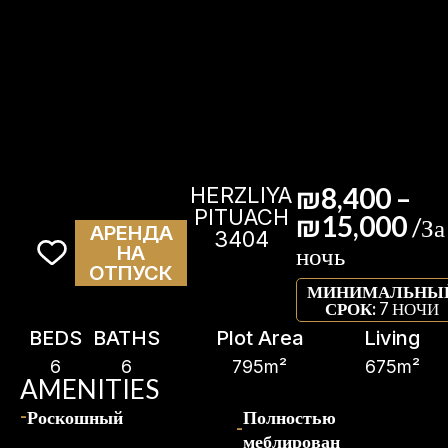
₪8,400 –
HERZLIYA
PITUACH
₪15,000
/За
АРЕНДА
3404
ночь
НА
ОТПУСК
МИНИМАЛЬНЫ
СРОК:
7 НОЧИ
BEDS
BATHS
Plot Area
Living
6
6
795m²
675m²
AMENITIES
Роскошный
Полностью
меблирован