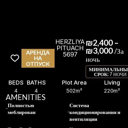
₪2,400 –
HERZLIYA
PITUACH
₪3,000
/За
АРЕНДА
5697
ночь
НА
ОТПУСК
МИНИМАЛЬНЫ
СРОК:
7 НОЧИ
BEDS
BATHS
Plot Area
Living
4
4
502m²
220m²
AMENITIES
Полностью
Система
меблирован
кондиционирования и
вентиляции