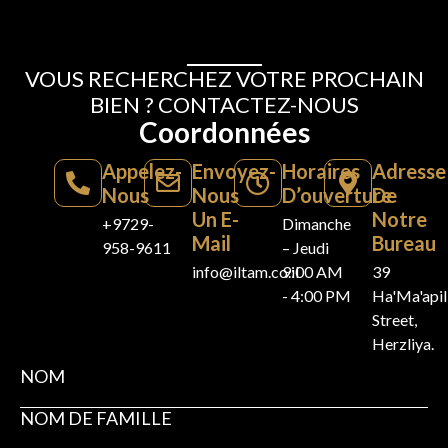
VOUS RECHERCHEZ VOTRE PROCHAIN
BIEN ? CONTACTEZ-NOUS
Coordonnées
Appelez-
Envoyez-
Horaires
Adresse
Nous
Nous
D’ouverture
De
Un E-
Notre
+9729-
Dimanche
Mail
Bureau
958-9611
– Jeudi
info@iltam.co.il
9:00 AM
39
- 4:00 PM
Ha'Ma'api
Street,
Herzliya.