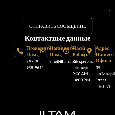
ОТПРАВИТЬ СООБЩЕНИЕ
Контактные данные
Позвоните
Напишите
Часы
Адрес
Нам
Нам
Работы
Нашего
Офиса
+9729-
info@iltam.co.il
Воскресенье
958-9611
– четверг
39
9:00 AM
Ha'Ma'api
- 4:00 PM
Street,
Herzliya.