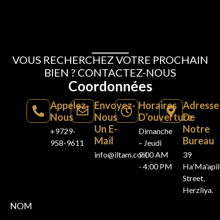
VOUS RECHERCHEZ VOTRE PROCHAIN
BIEN ? CONTACTEZ-NOUS
Coordonnées
Appelez-
Envoyez-
Horaires
Adresse
Nous
Nous
D’ouverture
De
Un E-
Notre
+9729-
Dimanche
Mail
Bureau
958-9611
– Jeudi
info@iltam.co.il
9:00 AM
39
- 4:00 PM
Ha'Ma'api
Street,
Herzliya.