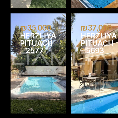
₪35,000
₪37,000
HERZLIYA
HERZLIYA
PITUACH
PITUACH
– 2577
– 5693
5
3
7
6