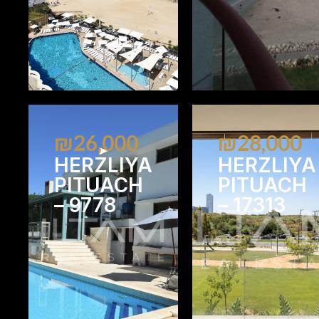
₪26,000
₪28,000
HERZLIYA
HERZLIYA
PITUACH
PITUACH
– 9778
– 17313
4
4
4
3