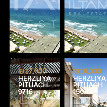
1
1
2
₪17,000
₪18,000
HERZLIYA
HERZLIYA
PITUACH
PITUACH
9716
15045
4
3
2
2