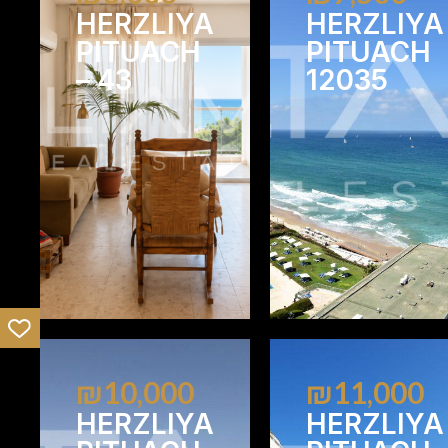
HERZLIYA
HERZLIYA
PITUACH
PITUACH
– 43
12035
1
1
1
1
₪10,000
₪11,000
HERZLIYA
HERZLIYA