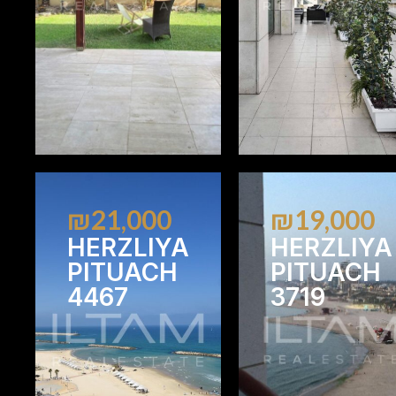
₪21,000
₪19,000
HERZLIYA
HERZLIYA
PITUACH
PITUACH
4467
3719
1
1
2
2