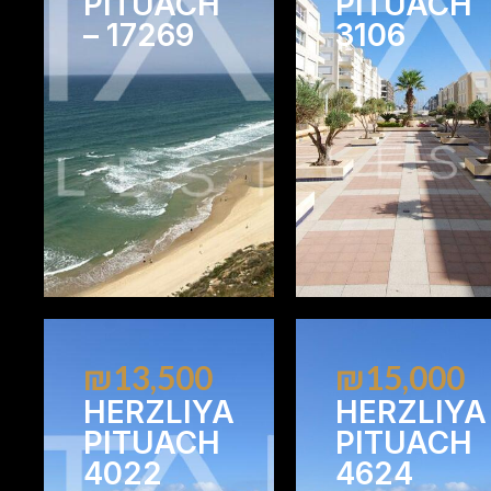
PITUACH
PITUACH
– 17269
3106
1
1
2
2
₪13,500
₪15,000
HERZLIYA
HERZLIYA
PITUACH
PITUACH
4022
4624