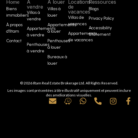
Home
À
À louer
Locations
Ressources
vendre
de
Biens
Villas à
Blogs
vacances
Villas à
immobiliers
louer
Villas de
Privacy Policy
vendre
vacances
À propos
Appartements
Accessibility
Appartements
d’Iltam
à louer
Appartements
Statement
à vendre
de vacances
Contact
Penthouses
Penthouses
à louer
à vendre
Bureaux à
louer
© 2026 Iltam Real Estate Brokerage Ltd. All Rights Reserved.
Les images sont présentées à titre illustratif uniquement et peuvent inclure
des améliorations visuelles.