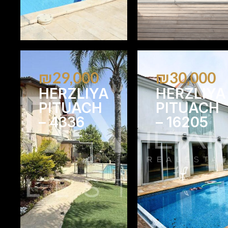
₪29,000
₪30,000
HERZLIYA
HERZLIYA
PITUACH
PITUACH
– 4336
– 16205
4
2
5
3