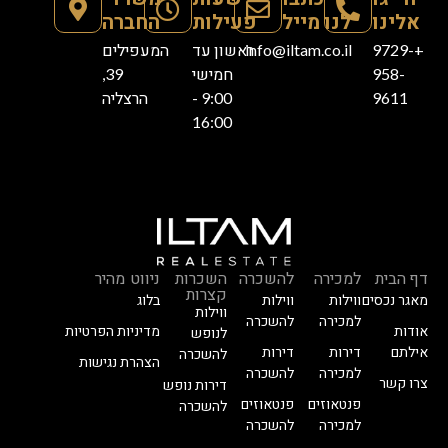
אלינו
לנו מייל
פעילות
החברה
+9729-
info@iltam.co.il
ראשון עד
המעפילים
958-
חמישי
39,
9611
9:00 -
הרצליה
16:00
דף הבית
למכירה
להשכרה
השכרות
ניווט מהיר
קצרות
מאגר נכסים
ווילות
ווילות
בלוג
ווילות
למכירה
להשכרה
אודות
מדיניות הפרטיות
לנופש
אילתם
דירות
דירות
להשכרה
הצהרת נגישות
למכירה
להשכרה
צרו קשר
דירות נופש
פנטאוזים
פנטאוזים
להשכרה
למכירה
להשכרה