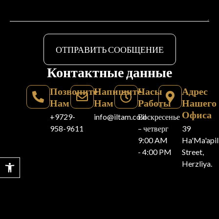
ОТПРАВИТЬ СООБЩЕНИЕ
Контактные данные
Позвоните
Напишите
Часы
Адрес
Нам
Нам
Работы
Нашего
Офиса
+9729-
info@iltam.co.il
Воскресенье
958-9611
– четверг
39
9:00 AM
Ha'Ma'api
- 4:00 PM
Street,
Открыть панель инструментов
Herzliya.