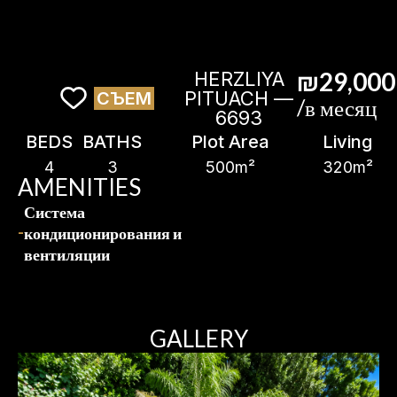
₪29,000
HERZLIYA
PITUACH —
СЪЕМ
/в месяц
6693
BEDS
BATHS
Plot Area
Living
4
3
500m²
320m²
AMENITIES
Система
кондиционирования и
вентиляции
GALLERY