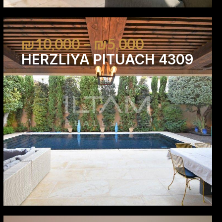
₪10,000 – ₪5,000
HERZLIYA PITUACH 4309
6
4