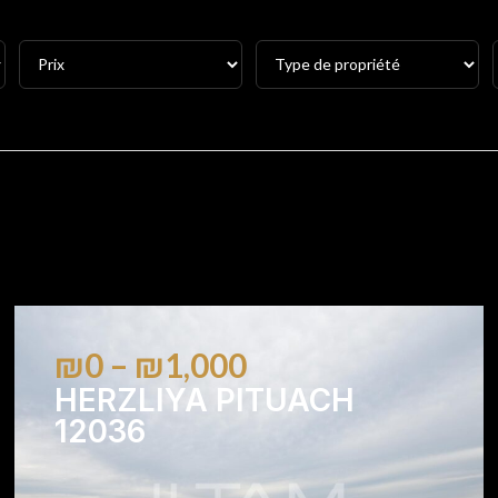
₪0 – ₪1,000
HERZLIYA PITUACH
12036
1