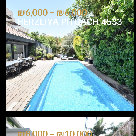
₪6,000 – ₪6,000
HERZLIYA PITUACH 4533
4
3
₪8,000 – ₪10,000