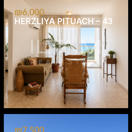
₪6,000
HERZLIYA PITUACH – 43
1
1
₪7,500