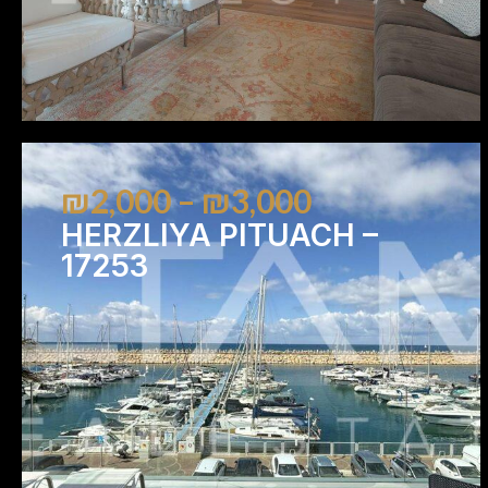
₪2,000 – ₪3,000
HERZLIYA PITUACH –
17253
2
2