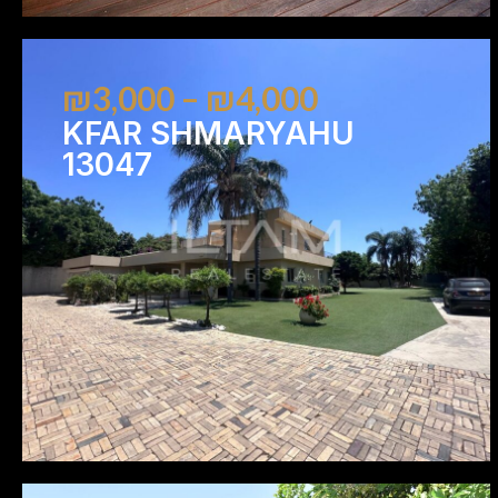
₪3,000 – ₪4,000
KFAR SHMARYAHU
13047
6
6