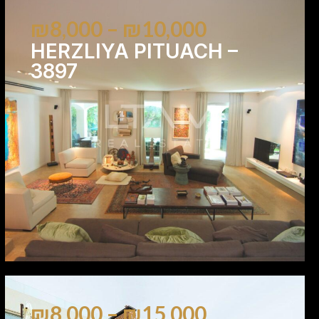
₪8,000 – ₪10,000
HERZLIYA PITUACH –
3897
6
6
₪8,000 – ₪15,000