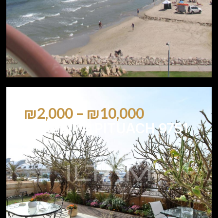
₪2,000 – ₪10,000
HERZLIYA PITUACH 9751
2
2