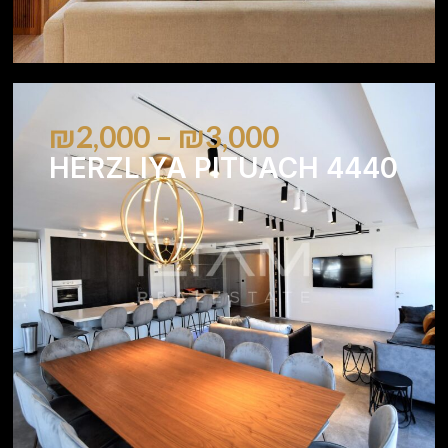
₪2,000 – ₪3,000
HERZLIYA PITUACH 4440
3
3