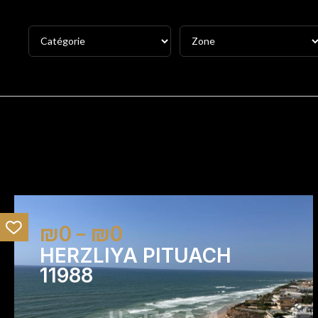
₪0 – ₪0
HERZLIYA PITUACH
11988
1
1