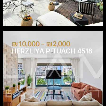
₪10,000 – ₪2,000
HERZLIYA PITUACH 4518
2
2