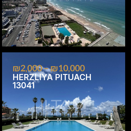
₪2,000 – ₪10,000
HERZLIYA PITUACH
13041
2
2