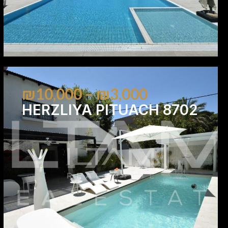
₪10,000 – ₪3,000
HERZLIYA PITUACH 8702
2
1