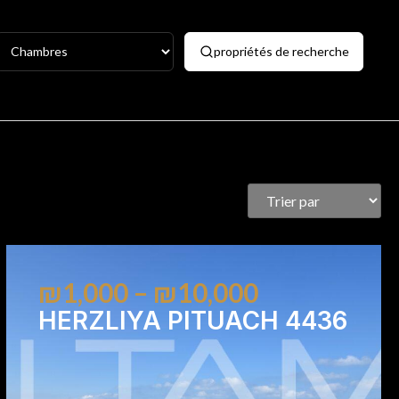
propriétés de recherche
₪1,000 – ₪10,000
HERZLIYA PITUACH 4436
1