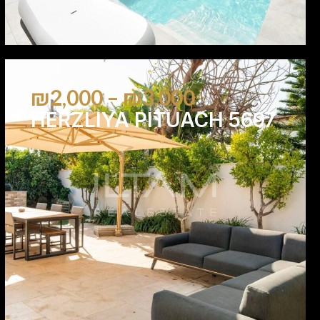
₪2,000 – ₪3,000
HERZLIYA PITUACH 5697
4
4