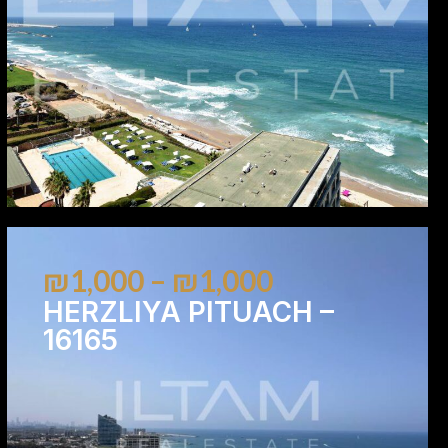
₪1,000 – ₪1,000
HERZLIYA PITUACH –
16165
1
1