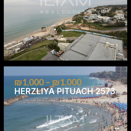
₪1,000 – ₪1,000
HERZLIYA PITUACH 2573
2
2