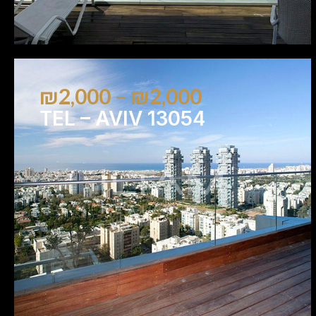
₪2,000 – ₪2,000
TEL – AVIV 13054
4
3