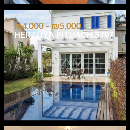
₪4,000 – ₪5,000
HERZLIYA PITUACH 3797
5
4