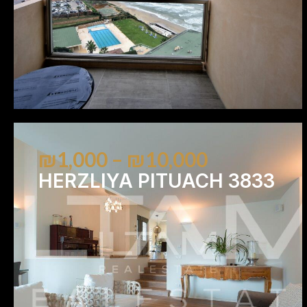
₪1,000 – ₪10,000
HERZLIYA PITUACH 3833
4
4