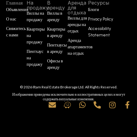
Главная
На
В
Аренда
Ресурсы
продажу
аренду
для
Объявления
Блоги
отдыха
Виллы на
Виллы в
Виллы для
О нас
Privacy Policy
продажу
аренду
аренды на
Свяжитесь
Accessibility
Квартиры
Квартиры
отдых
с нами
Statement
на
в аренду
Аренда
продажу
Пентхаусы
апартаментов
Пентхаус
в аренду
на отдых
на
Офисы в
продажу
аренду
© 2026 Iltam Real Estate Brokerage Ltd. All Rights Reserved.
Изображения приведены исключительно в иллюстративных целях и могут
содержать визуальные изменения.