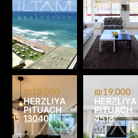
1
2
2
1
₪18,000
₪19,000
HERZLIYA
HERZLIYA
PITUACH
PITUACH
13040
4518
2
2
3
2