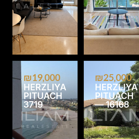
₪19,000
₪25,000
HERZLIYA
HERZLIYA
PITUACH
PITUACH
3719
— 16168
2
2
3
2