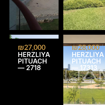
₪27,000
₪28,000
HERZLIYA
HERZLIYA
PITUACH
PITUACH
— 2718
— 17313
4
4
4
3