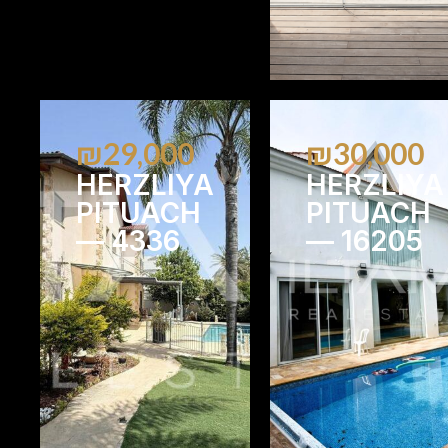
₪29,000
₪30,000
HERZLIYA
HERZLIYA
PITUACH
PITUACH
— 4336
— 16205
4
2
5
3