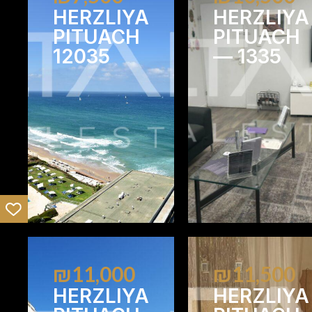
HERZLIYA
HERZLIYA
PITUACH
PITUACH
12035
— 1335
1
1
₪11,000
₪11,500
HERZLIYA
HERZLIYA