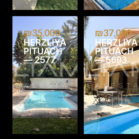
₪35,000
₪37,000
HERZLIYA
HERZLIYA
PITUACH
PITUACH
— 2577
— 5693
5
3
7
6