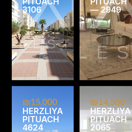
PITUACH
PITUACH
3106
— 2949
2
2
1
1
₪15,000
₪14,500
HERZLIYA
HERZLIYA
PITUACH
PITUACH
4624
2065