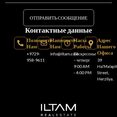
ОТПРАВИТЬ СООБЩЕНИЕ
Контактные данные
Позвоните
Напишите
Часы
Адрес
Нам
Нам
Работы
Нашего
Офиса
+9729-
info@iltam.co.il
Воскресенье
958-9611
– четверг
39
9:00 AM
Ha'Ma'api
- 4:00 PM
Street,
Herzliya.